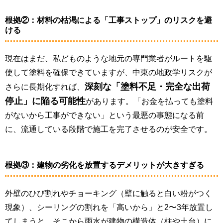
根拠②：材料の枯渇による「工事ストップ」のリスクを避
ける
現在はまだ、私どものような地元の専門業者がルートを駆
使して塗料を確保できていますが、中東の地政学リスクが
深刻な「塗料不足・完全な出荷
さらに長期化すれば、
停止」に陥る可能性
があります。「お金を払っても塗料
がないから工事ができない」という最悪の事態になる前
に、流通している段階で施工を完了させるのが安全です。
根拠③：建物の劣化を放置するデメリットが大きすぎる
外壁のひび割れやチョーキング（壁に触ると白い粉がつく
現象）、シーリングの割れを「高いから」と2〜3年放置し
てしまうと、そこから雨水が建物の構造体（柱や土台）に