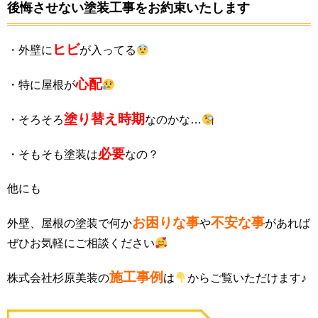
後悔させない塗装工事をお約束いたします
ヒビ
・外壁に
が入ってる
心配
・特に屋根が
塗り替え時期
・そろそろ
なのかな…
必要
・そもそも塗装は
なの？
他にも
お困りな事
不安な事
外壁、屋根の塗装で何か
や
があれば
ぜひお気軽にご相談ください
施工事例
株式会社杉原美装の
は
からご覧いただけます♪