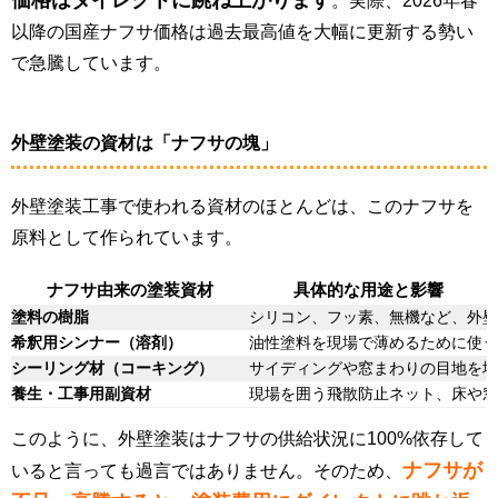
価格はダイレクトに跳ね上がります
。実際、2026年春
以降の国産ナフサ価格は過去最高値を大幅に更新する勢い
で急騰しています。
外壁塗装の資材は「ナフサの塊」
外壁塗装工事で使われる資材のほとんどは、このナフサを
原料として作られています。
ナフサ由来の塗装資材
具体的な用途と影響
塗料の樹脂
シリコン、フッ素、無機など、外壁
希釈用シンナー（溶剤）
油性塗料を現場で薄めるために使う
シーリング材（コーキング）
サイディングや窓まわりの目地を埋
養生・工事用副資材
現場を囲う飛散防止ネット、床や窓
このように、外壁塗装はナフサの供給状況に100%依存して
ナフサが
いると言っても過言ではありません。そのため、