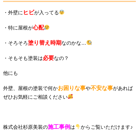
ヒビ
・外壁に
が入ってる
心配
・特に屋根が
塗り替え時期
・そろそろ
なのかな…
必要
・そもそも塗装は
なの？
他にも
お困りな事
不安な事
外壁、屋根の塗装で何か
や
があれば
ぜひお気軽にご相談ください
施工事例
株式会社杉原美装の
は
からご覧いただけます♪