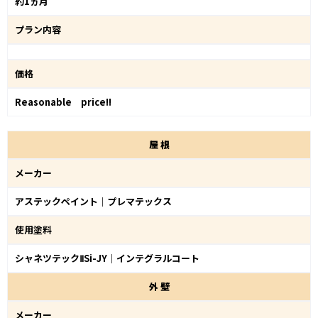
約1ヵ月
プラン内容
価格
Reasonable price!!
屋
根
メーカー
アステックペイント｜プレマテックス
使用塗料
シャネツテックⅡSi-JY｜インテグラルコート
外
壁
メーカー