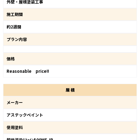
外壁・屋根塗装工事
施工期間
約2週間
プラン内容
価格
Reasonable price!!
屋
根
メーカー
アステックペイント
使用塗料
超低汚染ﾘﾌｧｲﾝ500MF-IR