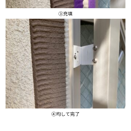
③充填
④均して完了