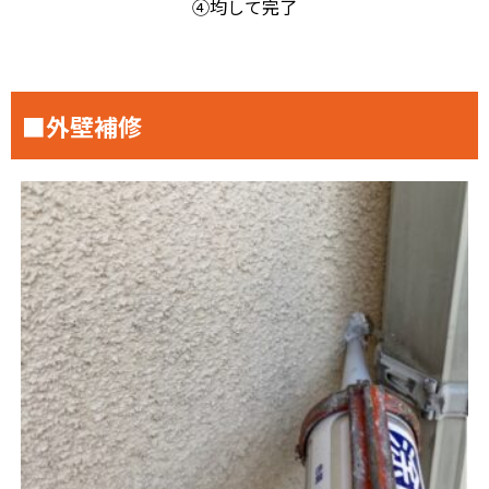
④均して完了
■外壁補修