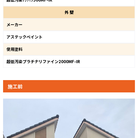
外
壁
メーカー
アステックペイント
使用塗料
超低汚染プラチナリファイン2000MF-IR
施工前