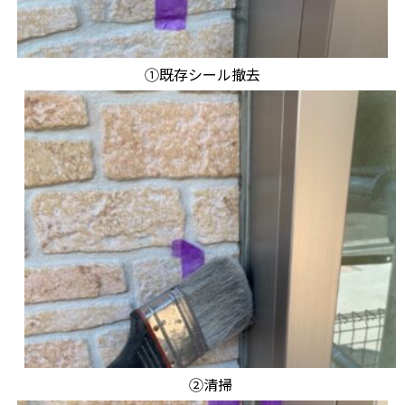
①既存シール撤去
②清掃