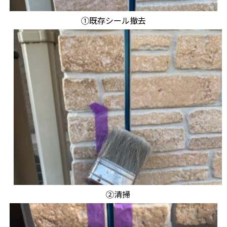
①既存シール撤去
②清掃