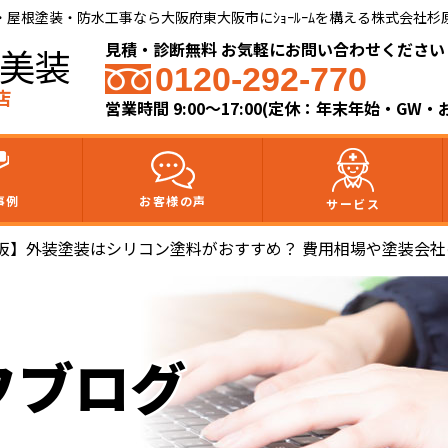
根塗装・防水工事なら大阪府東大阪市にｼｮｰﾙｰﾑを構える株式会社杉原美
見積・診断無料 お気軽にお問い合わせください
美装
0120-292-770
店
営業時間 9:00～17:00(定休：年末年始・GW・
事例
お客様の声
サービス
阪】外装塗装はシリコン塗料がおすすめ？ 費用相場や塗装会
フブログ