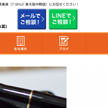
装（ﾌﾟﾛﾀｲﾑｽﾞ東大阪中野店）にお任せください！
お盆)
会社案内
ブログ